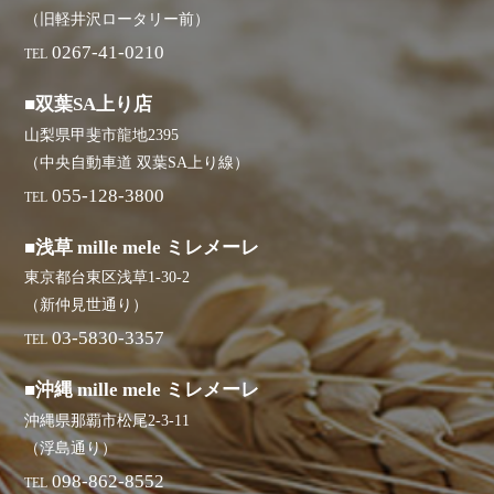
（旧軽井沢ロータリー前）
0267-41-0210
TEL
■双葉SA上り店
山梨県甲斐市龍地2395
（中央自動車道 双葉SA上り線）
055-128-3800
TEL
■浅草 mille mele ミレメーレ
東京都台東区浅草1-30-2
（新仲見世通り）
03-5830-3357
TEL
■沖縄 mille mele ミレメーレ
沖縄県那覇市松尾2-3-11
（浮島通り）
098-862-8552
TEL