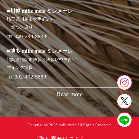
■川越 mille mele ミレメーレ
埼玉県川越市大手町5-3
（鐘つき通り）
049-299-8839
TEL
■博多 mille mele ミレメーレ
福岡県福岡市博多区博多駅中央街1-1
マイング博多
092-402-5588
TEL
Read more
Copyright© 2026 mille mele All Rights Reserved.
お取り寄せはこちら