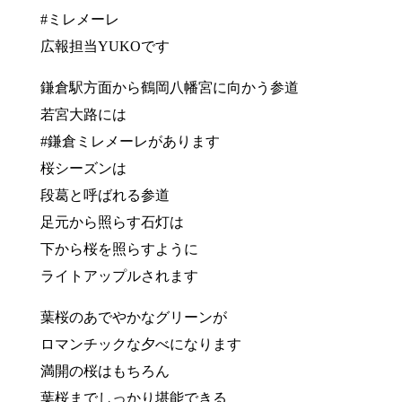
#ミレメーレ
広報担当YUKOです
鎌倉駅方面から鶴岡八幡宮に向かう参道
若宮大路には
#鎌倉ミレメーレがあります
桜シーズンは
段葛と呼ばれる参道
足元から照らす石灯は
下から桜を照らすように
ライトアップルされます
葉桜のあでやかなグリーンが
ロマンチックな夕べになります
満開の桜はもちろん
葉桜までしっかり堪能できる