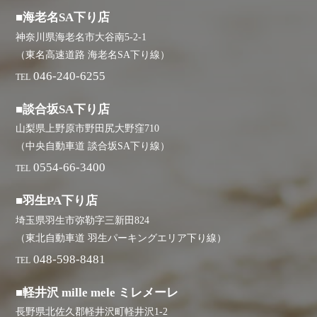
■海老名SA下り店
神奈川県海老名市大谷南5-2-1
（東名高速道路 海老名SA下り線）
046-240-6255
TEL
■談合坂SA下り店
山梨県上野原市野田尻大野窪710
（中央自動車道 談合坂SA下り線）
0554-66-3400
TEL
■羽生PA下り店
埼玉県羽生市弥勒字三新田824
（東北自動車道 羽生パーキングエリア下り線）
048-598-8481
TEL
■軽井沢 mille mele ミレメーレ
長野県北佐久郡軽井沢町軽井沢1-2