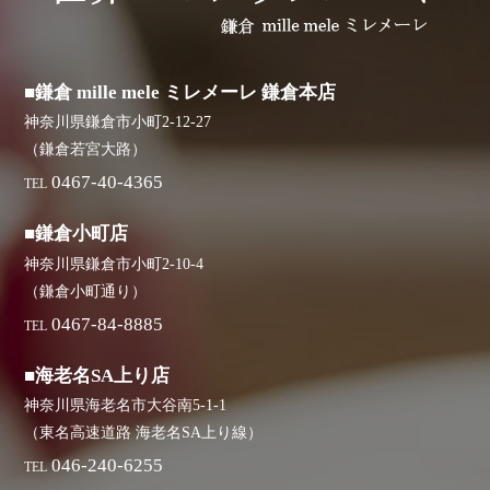
■鎌倉 mille mele ミレメーレ 鎌倉本店
神奈川県鎌倉市小町2-12-27
（鎌倉若宮大路）
0467-40-4365
TEL
■鎌倉小町店
神奈川県鎌倉市小町2-10-4
（鎌倉小町通り）
0467-84-8885
TEL
■海老名SA上り店
神奈川県海老名市大谷南5-1-1
（東名高速道路 海老名SA上り線）
046-240-6255
TEL