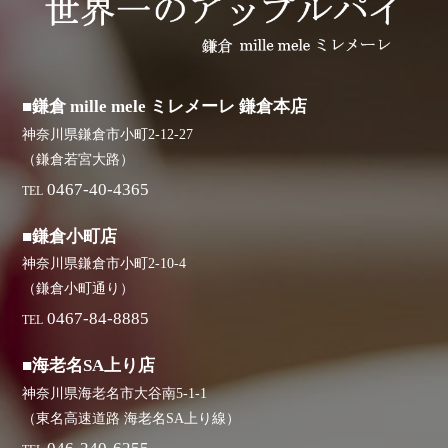
■鎌倉 mille mele ミレメーレ 鎌倉本店
神奈川県鎌倉市小町2-12-27
（鎌倉若宮大路）
0467-40-4365
TEL
■鎌倉小町店
神奈川県鎌倉市小町2-10-4
（鎌倉小町通り）
0467-84-8885
TEL
■海老名SA上り店
神奈川県海老名市大谷南5-1-1
（東名高速道路 海老名SA上り線）