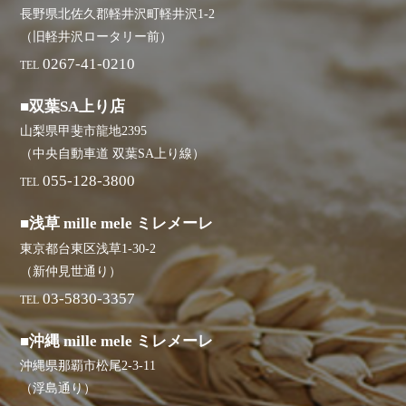
長野県北佐久郡軽井沢町軽井沢1-2
（旧軽井沢ロータリー前）
0267-41-0210
TEL
■双葉SA上り店
山梨県甲斐市龍地2395
（中央自動車道 双葉SA上り線）
055-128-3800
TEL
■浅草 mille mele ミレメーレ
東京都台東区浅草1-30-2
（新仲見世通り）
03-5830-3357
TEL
■沖縄 mille mele ミレメーレ
沖縄県那覇市松尾2-3-11
（浮島通り）