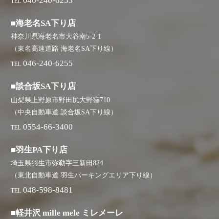
046-240-6255
TEL
■海老名SA下り店
神奈川県海老名市大谷南5-2-1
（東名高速道路 海老名SA下り線）
046-240-6255
TEL
■談合坂SA下り店
山梨県上野原市野田尻大野窪710
（中央自動車道 談合坂SA下り線）
0554-66-3400
TEL
■羽生PA下り店
埼玉県羽生市弥勒字三新田824
（東北自動車道 羽生パーキングエリア下り線）
048-598-8481
TEL
■軽井沢 mille mele ミレメーレ