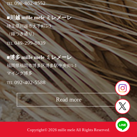
098-862-8552
TEL
■川越 mille mele ミレメーレ
埼玉県川越市大手町5-3
（鐘つき通り）
049-299-8839
TEL
■博多 mille mele ミレメーレ
福岡県福岡市博多区博多駅中央街1-1
マイング博多
092-402-5588
TEL
Read more
Copyright© 2026 mille mele All Rights Reserved.