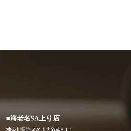
■海老名SA上り店
神奈川県海老名市大谷南5-1-1