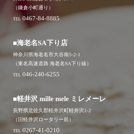
（鎌倉小町通り）
0467-84-8885
TEL
■海老名SA下り店
神奈川県海老名市大谷南5-2-1
（東名高速道路 海老名SA下り線）
046-240-6255
TEL
■軽井沢 mille mele ミレメーレ
長野県北佐久郡軽井沢町軽井沢1-2
（旧軽井沢ロータリー前）
0267-41-0210
TEL