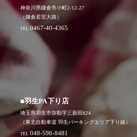
神奈川県鎌倉市小町2-12-27
（鎌倉若宮大路）
0467-40-4365
TEL
■羽生PA下り店
埼玉県羽生市弥勒字三新田824
（東北自動車道 羽生パーキングエリア下り線）
048-598-8481
TEL