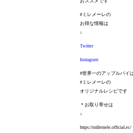
おススメです
#ミレメーレの
お得な情報は
↓
Twitter
Instagram
#世界一のアップルパイ
#ミレメーレの
オリジナルレシピです
＊お取り寄せは
↓
https://millemele.official.ec/