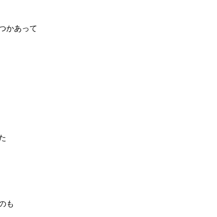
つかあって
た
のも