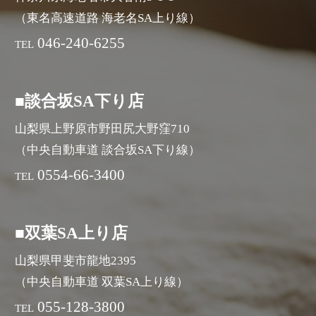
（東名高速道路 海老名SA上り線）
046-240-6255
TEL
■談合坂SA下り店
山梨県上野原市野田尻大野窪710
（中央自動車道 談合坂SA下り線）
0554-66-3400
TEL
■双葉SA上り店
山梨県甲斐市龍地2395
（中央自動車道 双葉SA上り線）
055-128-3800
TEL