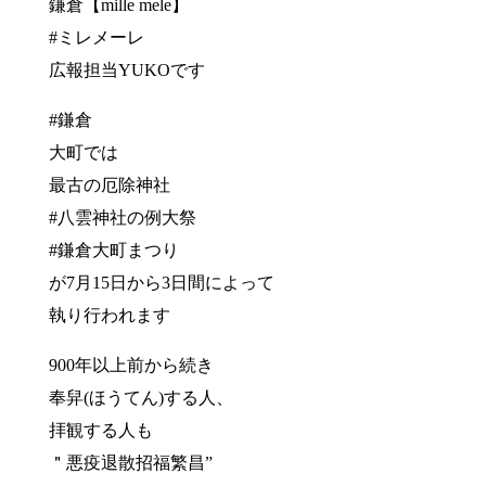
鎌倉【mille mele】
#ミレメーレ
広報担当YUKOです
#鎌倉
大町では
最古の厄除神社
#八雲神社の例大祭
#鎌倉大町まつり
が7月15日から3日間によって
執り行われます
900年以上前から続き
奉舁(ほうてん)する人、
拝観する人も
＂悪疫退散招福繁昌”