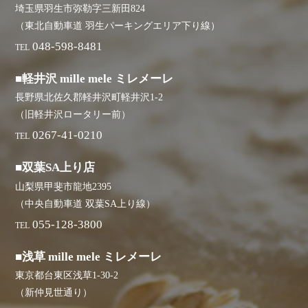
埼玉県羽生市弥勒字三新田824
（東北自動車道 羽生パーキングエリア下り線）
048-598-8481
TEL
■軽井沢 mille mele ミレメーレ
長野県北佐久郡軽井沢町軽井沢1-2
（旧軽井沢ロータリー前）
0267-41-0210
TEL
■双葉SA上り店
山梨県甲斐市龍地2395
（中央自動車道 双葉SA上り線）
055-128-3800
TEL
■浅草 mille mele ミレメーレ
東京都台東区浅草1-30-2
（新仲見世通り）