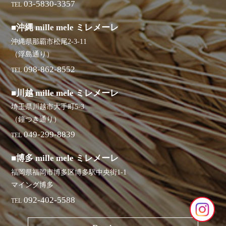
03-5830-3357
TEL
■沖縄 mille mele ミレメーレ
沖縄県那覇市松尾2-3-11
（浮島通り）
098-862-8552
TEL
■川越 mille mele ミレメーレ
埼玉県川越市大手町5-3
（鐘つき通り）
049-299-8839
TEL
■博多 mille mele ミレメーレ
福岡県福岡市博多区博多駅中央街1-1
マイング博多
092-402-5588
TEL