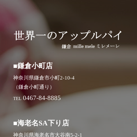
■鎌倉小町店
神奈川県鎌倉市小町2-10-4
（鎌倉小町通り）
0467-84-8885
TEL
■海老名SA下り店
神奈川県海老名市大谷南5-2-1