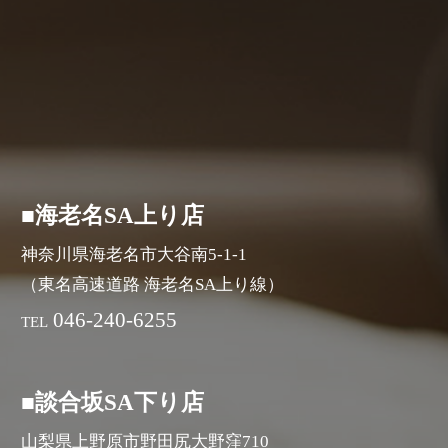
■海老名SA上り店
神奈川県海老名市大谷南5-1-1
（東名高速道路 海老名SA上り線）
046-240-6255
TEL
■談合坂SA下り店
山梨県上野原市野田尻大野窪710