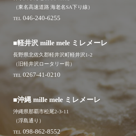
（東名高速道路 海老名SA下り線）
046-240-6255
TEL
■軽井沢 mille mele ミレメーレ
長野県北佐久郡軽井沢町軽井沢1-2
（旧軽井沢ロータリー前）
0267-41-0210
TEL
■沖縄 mille mele ミレメーレ
沖縄県那覇市松尾2-3-11
（浮島通り）
098-862-8552
TEL