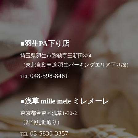
■羽生PA下り店
埼玉県羽生市弥勒字三新田824
（東北自動車道 羽生パーキングエリア下り線）
048-598-8481
TEL
■浅草 mille mele ミレメーレ
東京都台東区浅草1-30-2
（新仲見世通り）
03-5830-3357
TEL