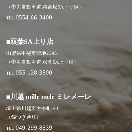
（中央自動車道 談合坂SA下り線）
0554-66-3400
TEL
■双葉SA上り店
山梨県甲斐市龍地2395
（中央自動車道 双葉SA上り線）
055-128-3800
TEL
■川越 mille mele ミレメーレ
埼玉県川越市大手町5-3
（鐘つき通り）
049-299-8839
TEL