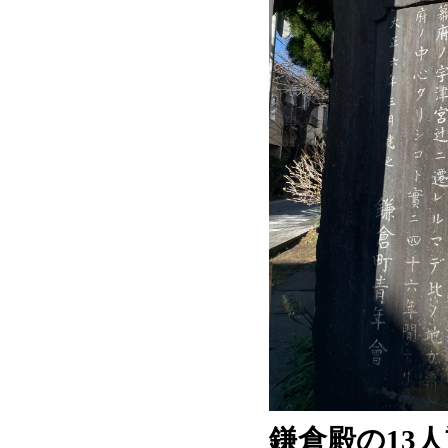
鎌倉殿の13