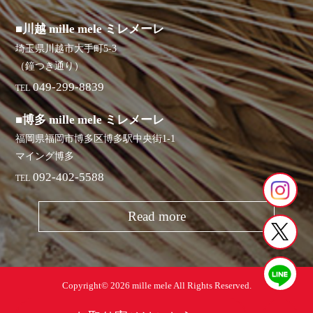
■川越 mille mele ミレメーレ
埼玉県川越市大手町5-3
（鐘つき通り）
049-299-8839
TEL
■博多 mille mele ミレメーレ
福岡県福岡市博多区博多駅中央街1-1
マイング博多
092-402-5588
TEL
Read more
Copyright© 2026 mille mele All Rights Reserved.