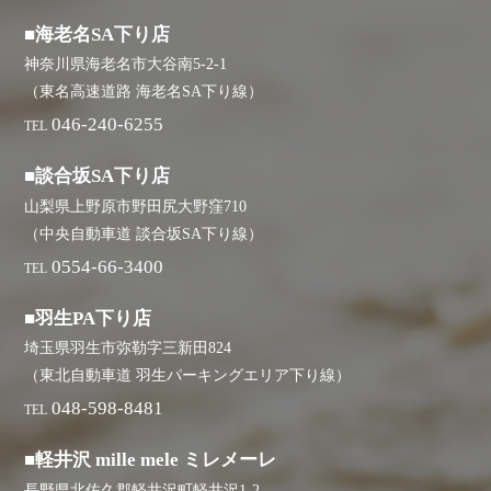
■海老名SA下り店
神奈川県海老名市大谷南5-2-1
（東名高速道路 海老名SA下り線）
046-240-6255
TEL
■談合坂SA下り店
山梨県上野原市野田尻大野窪710
（中央自動車道 談合坂SA下り線）
0554-66-3400
TEL
■羽生PA下り店
埼玉県羽生市弥勒字三新田824
（東北自動車道 羽生パーキングエリア下り線）
048-598-8481
TEL
■軽井沢 mille mele ミレメーレ
長野県北佐久郡軽井沢町軽井沢1-2