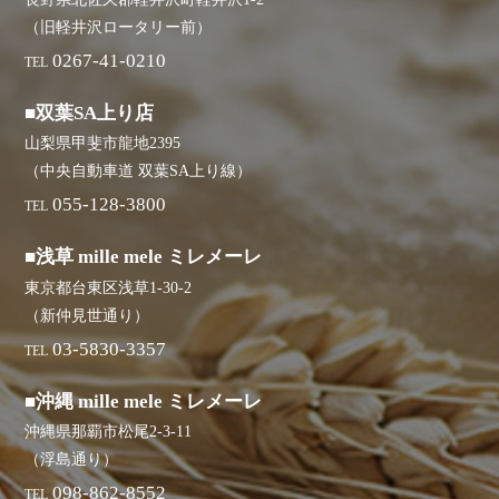
（旧軽井沢ロータリー前）
0267-41-0210
TEL
■双葉SA上り店
山梨県甲斐市龍地2395
（中央自動車道 双葉SA上り線）
055-128-3800
TEL
■浅草 mille mele ミレメーレ
東京都台東区浅草1-30-2
（新仲見世通り）
03-5830-3357
TEL
■沖縄 mille mele ミレメーレ
沖縄県那覇市松尾2-3-11
（浮島通り）
098-862-8552
TEL