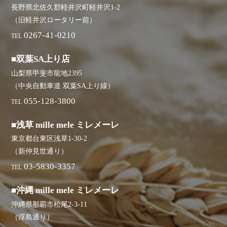
長野県北佐久郡軽井沢町軽井沢1-2
（旧軽井沢ロータリー前）
0267-41-0210
TEL
■双葉SA上り店
山梨県甲斐市龍地2395
（中央自動車道 双葉SA上り線）
055-128-3800
TEL
■浅草 mille mele ミレメーレ
東京都台東区浅草1-30-2
（新仲見世通り）
03-5830-3357
TEL
■沖縄 mille mele ミレメーレ
沖縄県那覇市松尾2-3-11
（浮島通り）