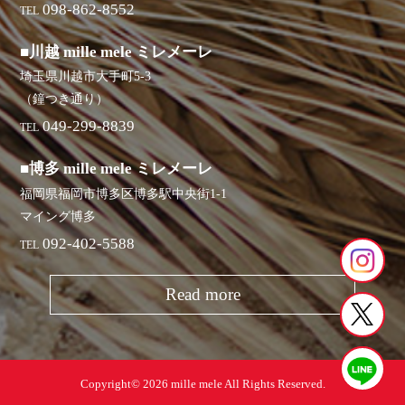
098-862-8552
TEL
■川越 mille mele ミレメーレ
埼玉県川越市大手町5-3
（鐘つき通り）
049-299-8839
TEL
■博多 mille mele ミレメーレ
福岡県福岡市博多区博多駅中央街1-1
マイング博多
092-402-5588
TEL
Read more
Copyright© 2026 mille mele All Rights Reserved.