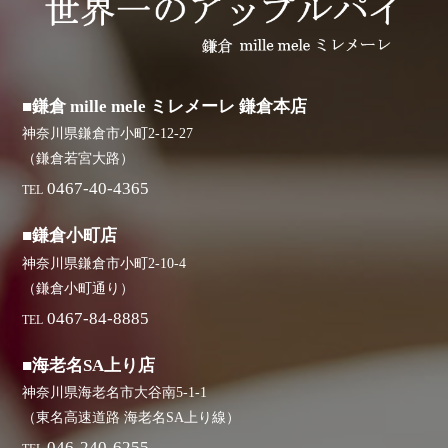
■鎌倉 mille mele ミレメーレ 鎌倉本店
神奈川県鎌倉市小町2-12-27
（鎌倉若宮大路）
0467-40-4365
TEL
■鎌倉小町店
神奈川県鎌倉市小町2-10-4
（鎌倉小町通り）
0467-84-8885
TEL
■海老名SA上り店
神奈川県海老名市大谷南5-1-1
（東名高速道路 海老名SA上り線）
046-240-6255