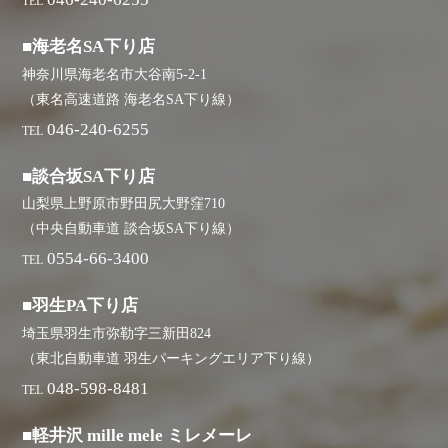
TEL
■海老名SA下り店
神奈川県海老名市大谷南5-2-1
（東名高速道路 海老名SA下り線）
046-240-6255
TEL
■談合坂SA下り店
山梨県上野原市野田尻大野窪710
（中央自動車道 談合坂SA下り線）
0554-66-3400
TEL
■羽生PA下り店
埼玉県羽生市弥勒字三新田824
（東北自動車道 羽生パーキングエリア下り線）
048-598-8481
TEL
■軽井沢 mille mele ミレメーレ