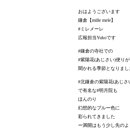
おはようございます
鎌倉【mille mele】
#ミレメーレ
広報担当Yukoです
#鎌倉の寺社での
#紫陽花(あじさい)便りが
聞かれる季節となりまし
#北鎌倉の紫陽花(あじさ
で有名な#明月院も
ほんのり
幻想的なブルー色に
彩られてきました
ー満開はもう少し先のよ