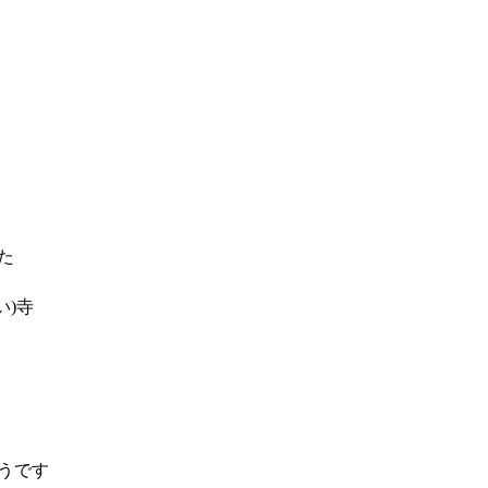
た
い)寺
うです