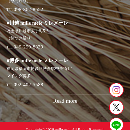
（浮島通り）
098-862-8552
TEL
■川越 mille mele ミレメーレ
埼玉県川越市大手町5-3
（鐘つき通り）
049-299-8839
TEL
■博多 mille mele ミレメーレ
福岡県福岡市博多区博多駅中央街1-1
マイング博多
092-402-5588
TEL
Read more
Copyright© 2026 mille mele All Rights Reserved.