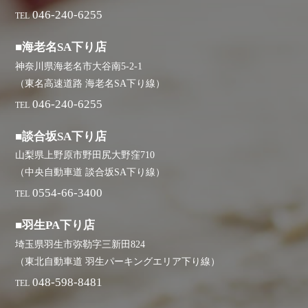
046-240-6255
TEL
■海老名SA下り店
神奈川県海老名市大谷南5-2-1
（東名高速道路 海老名SA下り線）
046-240-6255
TEL
■談合坂SA下り店
山梨県上野原市野田尻大野窪710
（中央自動車道 談合坂SA下り線）
0554-66-3400
TEL
■羽生PA下り店
埼玉県羽生市弥勒字三新田824
（東北自動車道 羽生パーキングエリア下り線）
048-598-8481
TEL