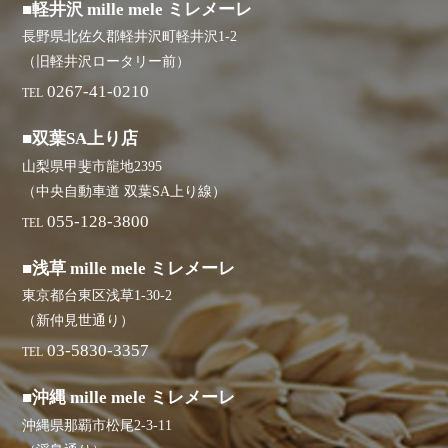
■軽井沢 mille mele ミレメーレ
長野県北佐久郡軽井沢町軽井沢1-2
（旧軽井沢ロータリー前）
0267-41-0210
TEL
■双葉SA上り店
山梨県甲斐市龍地2395
（中央自動車道 双葉SA上り線）
055-128-3800
TEL
■浅草 mille mele ミレメーレ
東京都台東区浅草1-30-2
（新仲見世通り）
03-5830-3357
TEL
■沖縄 mille mele ミレメーレ
沖縄県那覇市松尾2-3-11