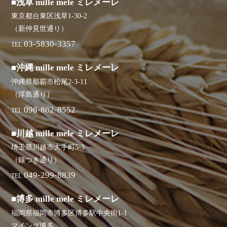
■浅草 mille mele ミレメーレ
東京都台東区浅草1-30-2
（新仲見世通り）
03-5830-3357
TEL
■沖縄 mille mele ミレメーレ
沖縄県那覇市松尾2-3-11
（浮島通り）
098-862-8552
TEL
■川越 mille mele ミレメーレ
埼玉県川越市大手町5-3
（鐘つき通り）
049-299-8839
TEL
■博多 mille mele ミレメーレ
福岡県福岡市博多区博多駅中央街1-1
マイング博多