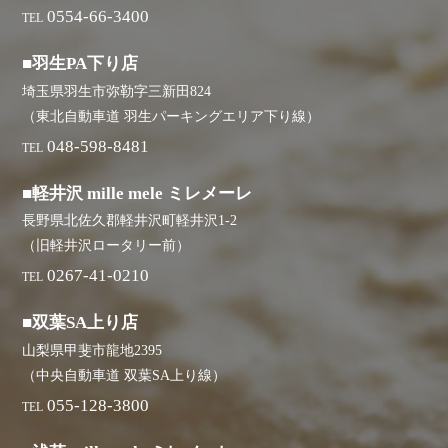
0554-66-3400
TEL
■羽生PA下り店
埼玉県羽生市弥勒字三新田824
（東北自動車道 羽生パーキングエリア下り線）
048-598-8481
TEL
■軽井沢 mille mele ミレメーレ
長野県北佐久郡軽井沢町軽井沢1-2
（旧軽井沢ロータリー前）
0267-41-0210
TEL
■双葉SA上り店
山梨県甲斐市龍地2395
（中央自動車道 双葉SA上り線）
055-128-3800
TEL