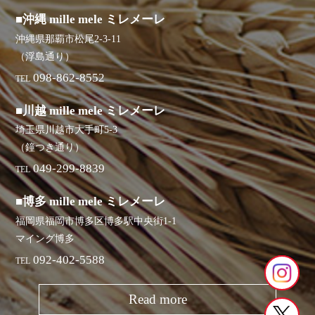
■沖縄 mille mele ミレメーレ
沖縄県那覇市松尾2-3-11
（浮島通り）
098-862-8552
TEL
■川越 mille mele ミレメーレ
埼玉県川越市大手町5-3
（鐘つき通り）
049-299-8839
TEL
■博多 mille mele ミレメーレ
福岡県福岡市博多区博多駅中央街1-1
マイング博多
092-402-5588
TEL
Read more