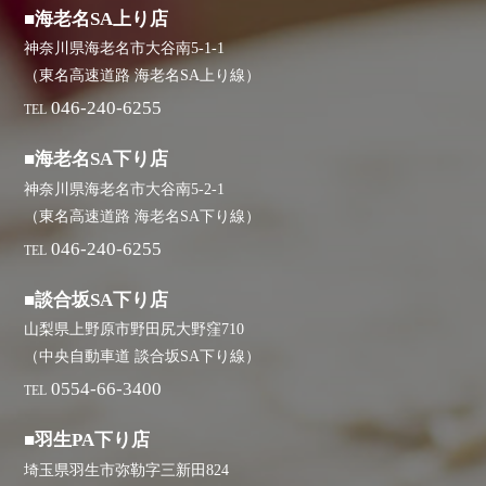
■海老名SA上り店
神奈川県海老名市大谷南5-1-1
（東名高速道路 海老名SA上り線）
046-240-6255
TEL
■海老名SA下り店
神奈川県海老名市大谷南5-2-1
（東名高速道路 海老名SA下り線）
046-240-6255
TEL
■談合坂SA下り店
山梨県上野原市野田尻大野窪710
（中央自動車道 談合坂SA下り線）
0554-66-3400
TEL
■羽生PA下り店
埼玉県羽生市弥勒字三新田824