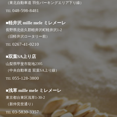
（東北自動車道 羽生パーキングエリア下り線）
048-598-8481
TEL
■軽井沢 mille mele ミレメーレ
長野県北佐久郡軽井沢町軽井沢1-2
（旧軽井沢ロータリー前）
0267-41-0210
TEL
■双葉SA上り店
山梨県甲斐市龍地2395
（中央自動車道 双葉SA上り線）
055-128-3800
TEL
■浅草 mille mele ミレメーレ
東京都台東区浅草1-30-2
（新仲見世通り）
03-5830-3357
TEL