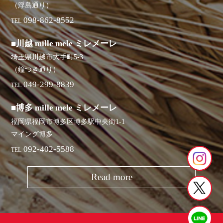
（浮島通り）
098-862-8552
TEL
■川越 mille mele ミレメーレ
埼玉県川越市大手町5-3
（鐘つき通り）
049-299-8839
TEL
■博多 mille mele ミレメーレ
福岡県福岡市博多区博多駅中央街1-1
マイング博多
092-402-5588
TEL
Read more