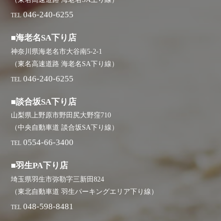
046-240-6255
TEL
■海老名SA下り店
神奈川県海老名市大谷南5-2-1
（東名高速道路 海老名SA下り線）
046-240-6255
TEL
■談合坂SA下り店
山梨県上野原市野田尻大野窪710
（中央自動車道 談合坂SA下り線）
0554-66-3400
TEL
■羽生PA下り店
埼玉県羽生市弥勒字三新田824
（東北自動車道 羽生パーキングエリア下り線）
048-598-8481
TEL