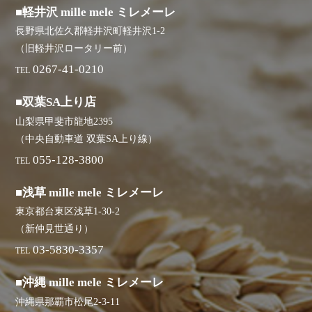
■軽井沢 mille mele ミレメーレ
長野県北佐久郡軽井沢町軽井沢1-2
（旧軽井沢ロータリー前）
0267-41-0210
TEL
■双葉SA上り店
山梨県甲斐市龍地2395
（中央自動車道 双葉SA上り線）
055-128-3800
TEL
■浅草 mille mele ミレメーレ
東京都台東区浅草1-30-2
（新仲見世通り）
03-5830-3357
TEL
■沖縄 mille mele ミレメーレ
沖縄県那覇市松尾2-3-11