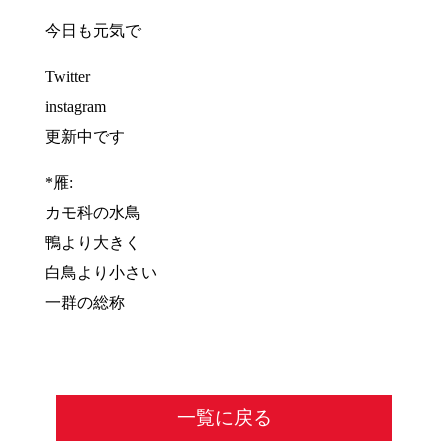
今日も元気で
Twitter
instagram
更新中です
*雁:
カモ科の水鳥
鴨より大きく
白鳥より小さい
一群の総称
一覧に戻る