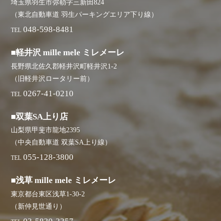
埼玉県羽生市弥勒字三新田824
（東北自動車道 羽生パーキングエリア下り線）
048-598-8481
TEL
■軽井沢 mille mele ミレメーレ
長野県北佐久郡軽井沢町軽井沢1-2
（旧軽井沢ロータリー前）
0267-41-0210
TEL
■双葉SA上り店
山梨県甲斐市龍地2395
（中央自動車道 双葉SA上り線）
055-128-3800
TEL
■浅草 mille mele ミレメーレ
東京都台東区浅草1-30-2
（新仲見世通り）