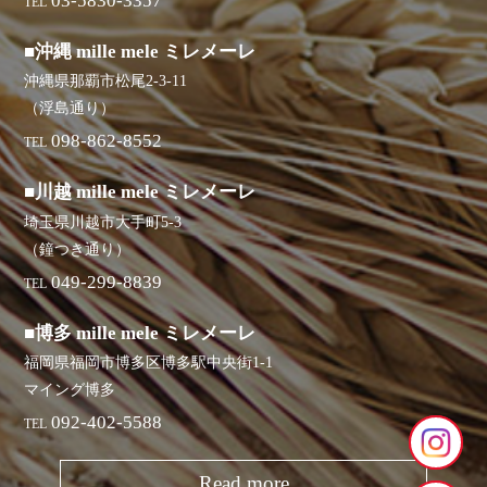
03-5830-3357
TEL
■沖縄 mille mele ミレメーレ
沖縄県那覇市松尾2-3-11
（浮島通り）
098-862-8552
TEL
■川越 mille mele ミレメーレ
埼玉県川越市大手町5-3
（鐘つき通り）
049-299-8839
TEL
■博多 mille mele ミレメーレ
福岡県福岡市博多区博多駅中央街1-1
マイング博多
092-402-5588
TEL
Read more