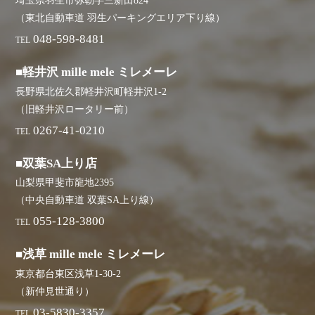
埼玉県羽生市弥勒字三新田824
（東北自動車道 羽生パーキングエリア下り線）
048-598-8481
TEL
■軽井沢 mille mele ミレメーレ
長野県北佐久郡軽井沢町軽井沢1-2
（旧軽井沢ロータリー前）
0267-41-0210
TEL
■双葉SA上り店
山梨県甲斐市龍地2395
（中央自動車道 双葉SA上り線）
055-128-3800
TEL
■浅草 mille mele ミレメーレ
東京都台東区浅草1-30-2
（新仲見世通り）
03-5830-3357
TEL