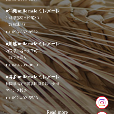
■沖縄 mille mele ミレメーレ
沖縄県那覇市松尾2-3-11
（浮島通り）
098-862-8552
TEL
■川越 mille mele ミレメーレ
埼玉県川越市大手町5-3
（鐘つき通り）
049-299-8839
TEL
■博多 mille mele ミレメーレ
福岡県福岡市博多区博多駅中央街1-1
マイング博多
092-402-5588
TEL
Read more