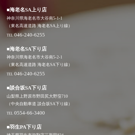
■海老名SA上り店
神奈川県海老名市大谷南5-1-1
（東名高速道路 海老名SA上り線）
046-240-6255
TEL
■海老名SA下り店
神奈川県海老名市大谷南5-2-1
（東名高速道路 海老名SA下り線）
046-240-6255
TEL
■談合坂SA下り店
山梨県上野原市野田尻大野窪710
（中央自動車道 談合坂SA下り線）
0554-66-3400
TEL
■羽生PA下り店