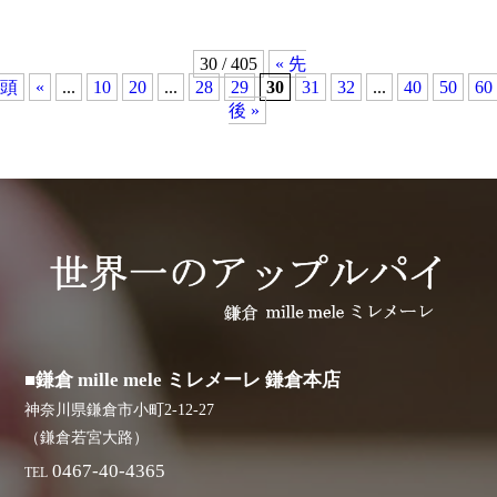
30 / 405
« 先
頭
«
...
10
20
...
28
29
30
31
32
...
40
50
60
後 »
■鎌倉 mille mele ミレメーレ 鎌倉本店
神奈川県鎌倉市小町2-12-27
（鎌倉若宮大路）
0467-40-4365
TEL