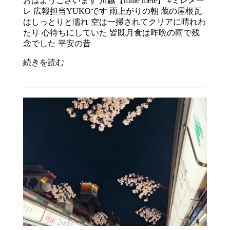
おはようございます 川越【mille mele】 #ミレメー
レ 広報担当YUKOです 雨上がりの朝 蔵の屋根瓦
はしっとりと濡れ 空は一掃されてクリアに晴れわ
たり 心待ちにしていた 皆既月食は昨晩の雨で残
念でした 平安の昔
続きを読む