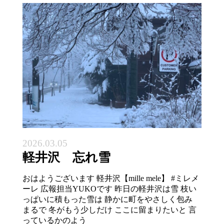
2026.03.05
軽井沢 忘れ雪
おはようございます 軽井沢【mille mele】 #ミレメ
ーレ 広報担当YUKOです 昨日の軽井沢は雪 枝い
っぱいに積もった雪は 静かに町をやさしく包み
まるで 冬がもう少しだけ ここに留まりたいと 言
っているかのよう