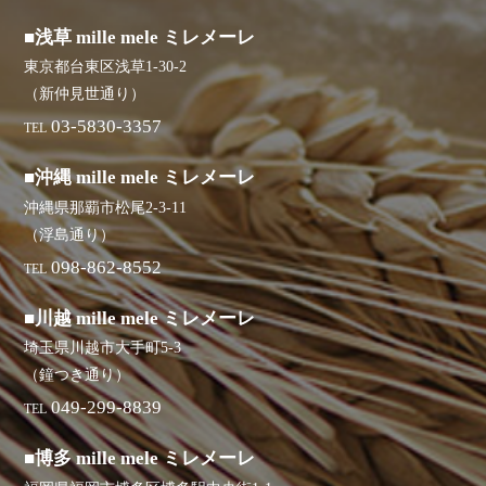
■浅草 mille mele ミレメーレ
東京都台東区浅草1-30-2
（新仲見世通り）
03-5830-3357
TEL
■沖縄 mille mele ミレメーレ
沖縄県那覇市松尾2-3-11
（浮島通り）
098-862-8552
TEL
■川越 mille mele ミレメーレ
埼玉県川越市大手町5-3
（鐘つき通り）
049-299-8839
TEL
■博多 mille mele ミレメーレ