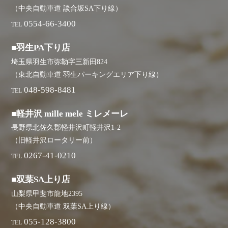
（中央自動車道 談合坂SA下り線）
0554-66-3400
TEL
■羽生PA下り店
埼玉県羽生市弥勒字三新田824
（東北自動車道 羽生パーキングエリア下り線）
048-598-8481
TEL
■軽井沢 mille mele ミレメーレ
長野県北佐久郡軽井沢町軽井沢1-2
（旧軽井沢ロータリー前）
0267-41-0210
TEL
■双葉SA上り店
山梨県甲斐市龍地2395
（中央自動車道 双葉SA上り線）
055-128-3800
TEL