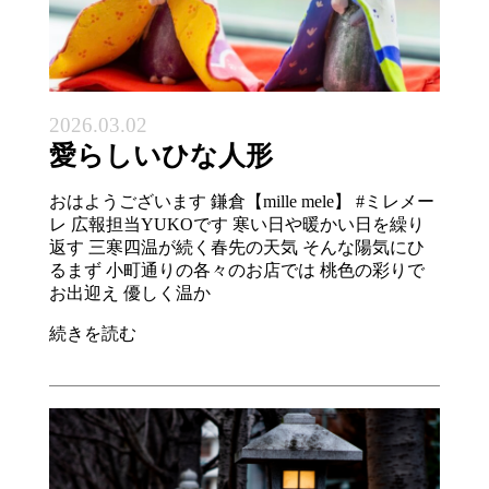
2026.03.02
愛らしいひな人形
おはようございます 鎌倉【mille mele】 #ミレメー
レ 広報担当YUKOです 寒い日や暖かい日を繰り
返す 三寒四温が続く春先の天気 そんな陽気にひ
るまず 小町通りの各々のお店では 桃色の彩りで
お出迎え 優しく温か
続きを読む