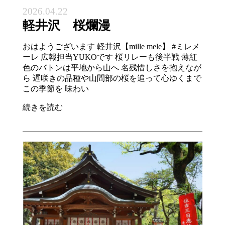
2026.04.22
軽井沢 桜爛漫
おはようございます 軽井沢【mille mele】 #ミレメ
ーレ 広報担当YUKOです 桜リレーも後半戦 薄紅
色のバトンは平地から山へ 名残惜しさを抱えなが
ら 遅咲きの品種や山間部の桜を追って心ゆくまで
この季節を 味わい
続きを読む