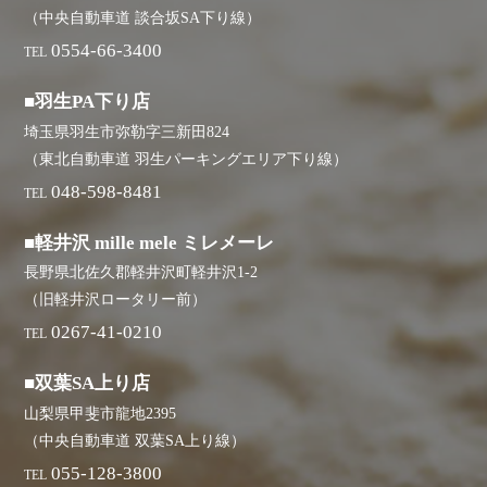
（中央自動車道 談合坂SA下り線）
0554-66-3400
TEL
■羽生PA下り店
埼玉県羽生市弥勒字三新田824
（東北自動車道 羽生パーキングエリア下り線）
048-598-8481
TEL
■軽井沢 mille mele ミレメーレ
長野県北佐久郡軽井沢町軽井沢1-2
（旧軽井沢ロータリー前）
0267-41-0210
TEL
■双葉SA上り店
山梨県甲斐市龍地2395
（中央自動車道 双葉SA上り線）
055-128-3800
TEL