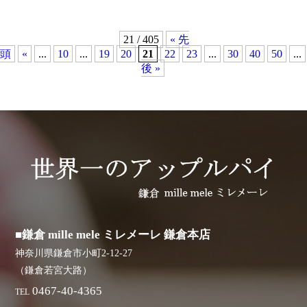
21 / 405
« 先
頭
«
...
10
...
19
20
21
22
23
...
30
40
50
...
後 »
■鎌倉 mille mele ミレメーレ 鎌倉本店
神奈川県鎌倉市小町2-12-27
（鎌倉若宮大路）
0467-40-4365
TEL