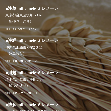
■浅草 mille mele ミレメーレ
東京都台東区浅草1-30-2
（新仲見世通り）
03-5830-3357
TEL
■沖縄 mille mele ミレメーレ
沖縄県那覇市松尾2-3-11
（浮島通り）
098-862-8552
TEL
■川越 mille mele ミレメーレ
埼玉県川越市大手町5-3
（鐘つき通り）
049-299-8839
TEL
■博多 mille mele ミレメーレ