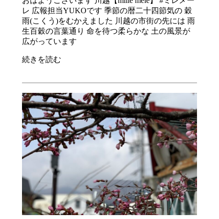
おはようございます 川越【mille mele】 #ミレメー
レ 広報担当YUKOです 季節の暦二十四節気の 穀
雨(こくう)をむかえました 川越の市街の先には 雨
生百穀の言葉通り 命を待つ柔らかな 土の風景が
広がっています
続きを読む