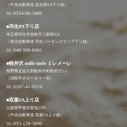
（中央自動車道 談合坂SA下り線）
0554-66-3400
TEL
■羽生PA下り店
埼玉県羽生市弥勒字三新田824
（東北自動車道 羽生パーキングエリア下り線）
048-598-8481
TEL
■軽井沢 mille mele ミレメーレ
長野県北佐久郡軽井沢町軽井沢1-2
（旧軽井沢ロータリー前）
0267-41-0210
TEL
■双葉SA上り店
山梨県甲斐市龍地2395
（中央自動車道 双葉SA上り線）
055-128-3800
TEL