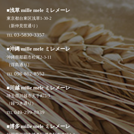
■浅草 mille mele ミレメーレ
東京都台東区浅草1-30-2
（新仲見世通り）
03-5830-3357
TEL
■沖縄 mille mele ミレメーレ
沖縄県那覇市松尾2-3-11
（浮島通り）
098-862-8552
TEL
■川越 mille mele ミレメーレ
埼玉県川越市大手町5-3
（鐘つき通り）
049-299-8839
TEL
■博多 mille mele ミレメーレ