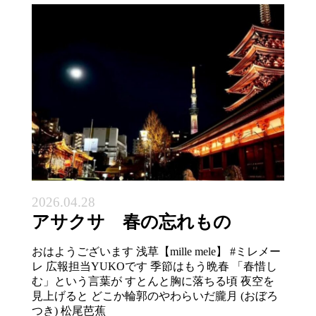
2026.04.28
アサクサ 春の忘れもの
おはようございます 浅草【mille mele】 #ミレメー
レ 広報担当YUKOです 季節はもう晩春 「春惜し
む」という言葉が すとんと胸に落ちる頃 夜空を
見上げると どこか輪郭のやわらいだ朧月 (おぼろ
つき) 松尾芭蕉