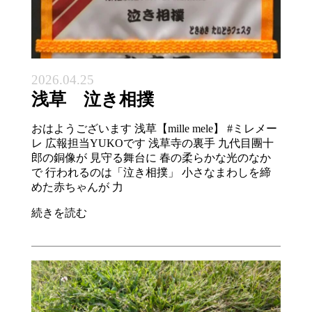
2026.04.25
浅草 泣き相撲
おはようございます 浅草【mille mele】 #ミレメー
レ 広報担当YUKOです 浅草寺の裏手 九代目團十
郎の銅像が 見守る舞台に 春の柔らかな光のなか
で 行われるのは「泣き相撲」 小さなまわしを締
めた赤ちゃんが 力
続きを読む