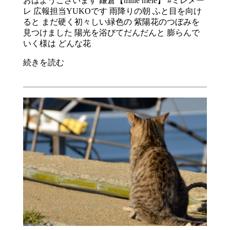
おはようございます 鎌倉【mille mele】 #ミレメー
レ 広報担当YUKOです 雨降りの朝 ふと目を向け
ると まだ硬く初々しい緑色の 紫陽花のつぼみを
見つけました 陽光を浴びてだんだんと 膨らんで
いく様は どんな花
続きを読む