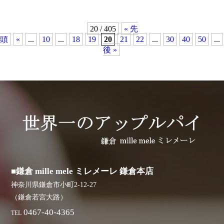
20 / 405
« 先
頭
«
...
10
...
18
19
20
21
22
...
30
40
50
...
後 »
■鎌倉 mille mele ミレメーレ 鎌倉本店
神奈川県鎌倉市小町2-12-27
（鎌倉若宮大路）
0467-40-4365
TEL