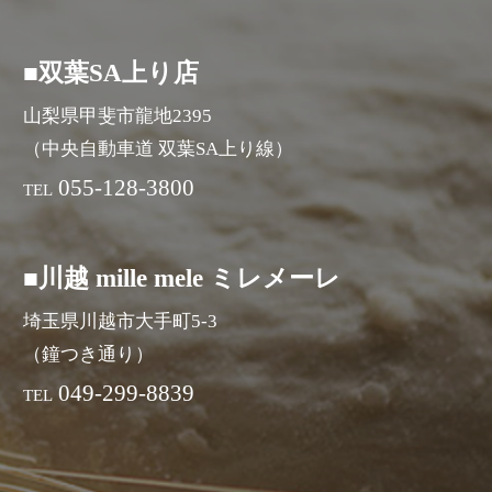
■双葉SA上り店
山梨県甲斐市龍地2395
（中央自動車道 双葉SA上り線）
055-128-3800
TEL
■川越 mille mele ミレメーレ
埼玉県川越市大手町5-3
（鐘つき通り）
049-299-8839
TEL