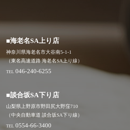
■海老名SA上り店
神奈川県海老名市大谷南5-1-1
（東名高速道路 海老名SA上り線）
046-240-6255
TEL
■談合坂SA下り店
山梨県上野原市野田尻大野窪710
（中央自動車道 談合坂SA下り線）
0554-66-3400
TEL