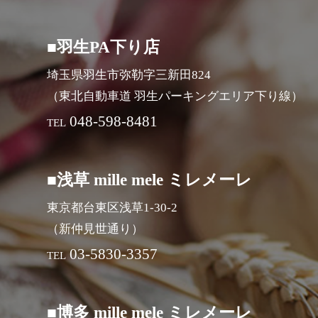
■羽生PA下り店
埼玉県羽生市弥勒字三新田824
（東北自動車道 羽生パーキングエリア下り線）
048-598-8481
TEL
■浅草 mille mele ミレメーレ
東京都台東区浅草1-30-2
（新仲見世通り）
03-5830-3357
TEL
■博多 mille mele ミレメーレ