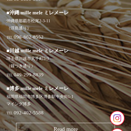
■沖縄 mille mele ミレメーレ
沖縄県那覇市松尾2-3-11
（浮島通り）
098-862-8552
TEL
■川越 mille mele ミレメーレ
埼玉県川越市大手町5-3
（鐘つき通り）
049-299-8839
TEL
■博多 mille mele ミレメーレ
福岡県福岡市博多区博多駅中央街1-1
マイング博多
092-402-5588
TEL
Read more