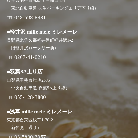
埼玉県羽生市弥勒字三新田824
（東北自動車道 羽生パーキングエリア下り線）
048-598-8481
TEL
■軽井沢 mille mele ミレメーレ
長野県北佐久郡軽井沢町軽井沢1-2
（旧軽井沢ロータリー前）
0267-41-0210
TEL
■双葉SA上り店
山梨県甲斐市龍地2395
（中央自動車道 双葉SA上り線）
055-128-3800
TEL
■浅草 mille mele ミレメーレ
東京都台東区浅草1-30-2
（新仲見世通り）
03-5830-3357
TEL