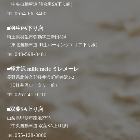
（中央自動車道 談合坂SA下り線）
0554-66-3400
TEL
■羽生PA下り店
埼玉県羽生市弥勒字三新田824
（東北自動車道 羽生パーキングエリア下り線）
048-598-8481
TEL
■軽井沢 mille mele ミレメーレ
長野県北佐久郡軽井沢町軽井沢1-2
（旧軽井沢ロータリー前）
0267-41-0210
TEL
■双葉SA上り店
山梨県甲斐市龍地2395
（中央自動車道 双葉SA上り線）
055-128-3800
TEL