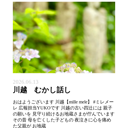
2026.06.13
川越 むかし話し
おはようございます 川越【mille mele】 #ミレメー
レ 広報担当YUKOです 川越の古い四辻には 親子
の願いを 見守り続けるお地蔵さまが佇んでいます
その昔 母を亡くした子どもの 夜泣きに心を痛め
た父親が お地蔵