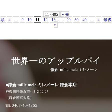
11 / 405
« 先
頭
«
...
9
10
11
12
13
...
20
30
40
...
»
最後
»
■鎌倉 mille mele ミレメーレ 鎌倉本店
神奈川県鎌倉市小町2-12-27
（鎌倉若宮大路）
0467-40-4365
TEL