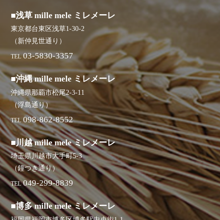
■浅草 mille mele ミレメーレ
東京都台東区浅草1-30-2
（新仲見世通り）
03-5830-3357
TEL
■沖縄 mille mele ミレメーレ
沖縄県那覇市松尾2-3-11
（浮島通り）
098-862-8552
TEL
■川越 mille mele ミレメーレ
埼玉県川越市大手町5-3
（鐘つき通り）
049-299-8839
TEL
■博多 mille mele ミレメーレ
福岡県福岡市博多区博多駅中央街1-1