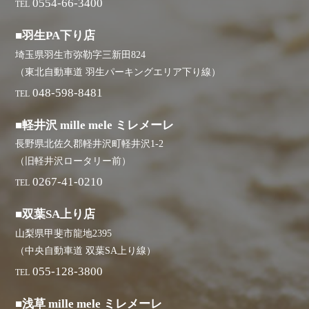
0554-66-3400
TEL
■羽生PA下り店
埼玉県羽生市弥勒字三新田824
（東北自動車道 羽生パーキングエリア下り線）
048-598-8481
TEL
■軽井沢 mille mele ミレメーレ
長野県北佐久郡軽井沢町軽井沢1-2
（旧軽井沢ロータリー前）
0267-41-0210
TEL
■双葉SA上り店
山梨県甲斐市龍地2395
（中央自動車道 双葉SA上り線）
055-128-3800
TEL
■浅草 mille mele ミレメーレ