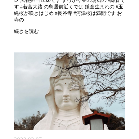
レ 広報担当Yukoです すっかり春の陽気の #鎌倉で
す #若宮大路 の鳥居前近くでは 鎌倉生まれの #玉
縄桜が咲きはじめ #長谷寺 #河津桜は満開です お
寺の
続きを読む