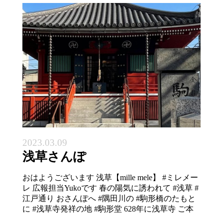
2023.03.09
浅草さんぽ
おはようございます 浅草【mille mele】 #ミレメー
レ 広報担当Yukoです 春の陽気に誘われて #浅草 #
江戸通り おさんぽへ #隅田川の #駒形橋のたもと
に #浅草寺発祥の地 #駒形堂 628年に浅草寺 ご本