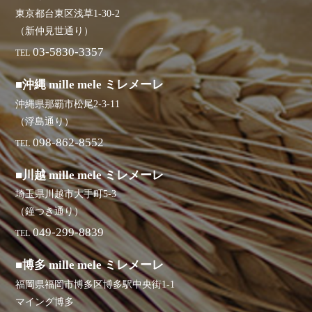
東京都台東区浅草1-30-2
（新仲見世通り）
03-5830-3357
TEL
■沖縄 mille mele ミレメーレ
沖縄県那覇市松尾2-3-11
（浮島通り）
098-862-8552
TEL
■川越 mille mele ミレメーレ
埼玉県川越市大手町5-3
（鐘つき通り）
049-299-8839
TEL
■博多 mille mele ミレメーレ
福岡県福岡市博多区博多駅中央街1-1
マイング博多