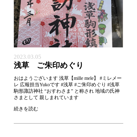
2023.03.05
浅草 ご朱印めぐり
おはようございます 浅草【mille mele】 #ミレメー
レ 広報担当Yukoです #浅草 #ご朱印めぐり #浅草
駒形諏訪神社 “おすわさま” と称され 地域の氏神
さまとして 親しまれています
続きを読む