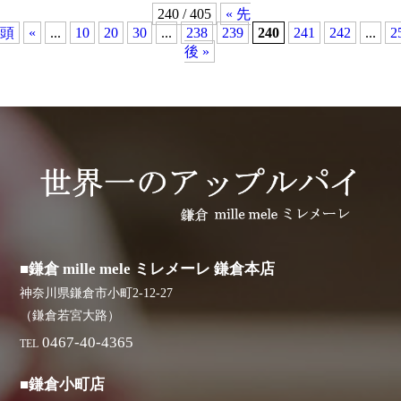
240 / 405
« 先
頭
«
...
10
20
30
...
238
239
240
241
242
...
2
後 »
■鎌倉 mille mele ミレメーレ 鎌倉本店
神奈川県鎌倉市小町2-12-27
（鎌倉若宮大路）
0467-40-4365
TEL
■鎌倉小町店