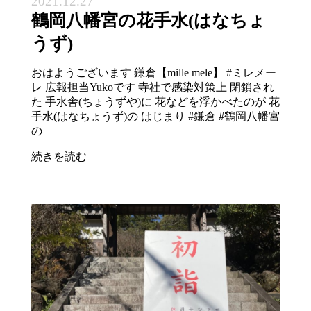
2021.12.27
鶴岡八幡宮の花手水(はなちょ
うず)
おはようございます 鎌倉【mille mele】 #ミレメー
レ 広報担当Yukoです 寺社で感染対策上 閉鎖され
た 手水舎(ちょうずや)に 花などを浮かべたのが 花
手水(はなちょうず)の はじまり #鎌倉 #鶴岡八幡宮
の
続きを読む