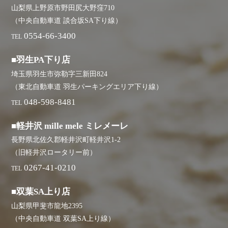
山梨県上野原市野田尻大野窪710
（中央自動車道 談合坂SA下り線）
0554-66-3400
TEL
■羽生PA下り店
埼玉県羽生市弥勒字三新田824
（東北自動車道 羽生パーキングエリア下り線）
048-598-8481
TEL
■軽井沢 mille mele ミレメーレ
長野県北佐久郡軽井沢町軽井沢1-2
（旧軽井沢ロータリー前）
0267-41-0210
TEL
■双葉SA上り店
山梨県甲斐市龍地2395
（中央自動車道 双葉SA上り線）