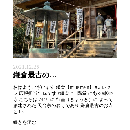
2021.12.25
鎌倉最古の…
おはようございます 鎌倉【mille meln】 #ミレメー
レ 広報担当Yukoです #鎌倉 #二階堂 にある#杉本
寺 こちらは 734年に 行基（ぎょうき）に よって
創建された 天台宗のお寺であり 鎌倉最古のお寺
と い
続きを読む