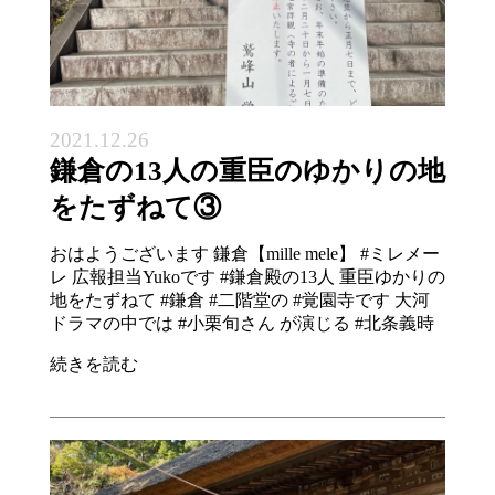
2021.12.26
鎌倉の13人の重臣のゆかりの地
をたずねて③
おはようございます 鎌倉【mille mele】 #ミレメー
レ 広報担当Yukoです #鎌倉殿の13人 重臣ゆかりの
地をたずねて #鎌倉 #二階堂の #覚園寺です 大河
ドラマの中では #小栗旬さん が演じる #北条義時
続きを読む