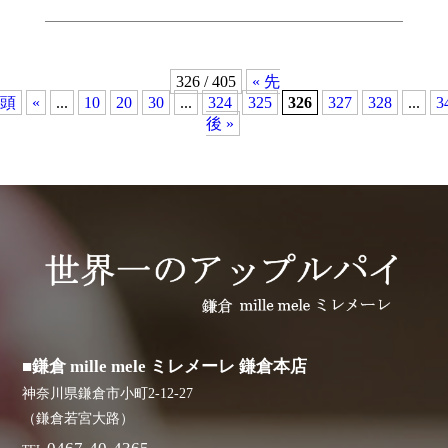
326 / 405
« 先
頭
«
...
10
20
30
...
324
325
326
327
328
...
3
後 »
■鎌倉 mille mele ミレメーレ 鎌倉本店
神奈川県鎌倉市小町2-12-27
（鎌倉若宮大路）