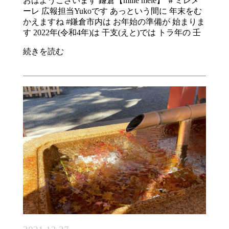
おはようございます 鎌倉【mille mele】 ＃ミレメ
ーレ 広報担当Yukoです あっという間に 年末をむ
かえますね #鎌倉市内は お年始の準備が 始まりま
す 2022年(令和4年)は 干支(えと)では トラ年の 壬
続きを読む