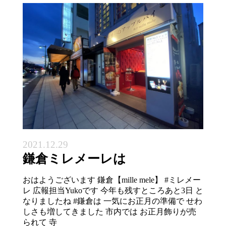
2021.12.29
鎌倉ミレメーレは
おはようございます 鎌倉【mille mele】 #ミレメー
レ 広報担当Yukoです 今年も残すところあと3日 と
なりましたね #鎌倉は 一気にお正月の準備で せわ
しさも増してきました 市内では お正月飾りが売
られて 寺