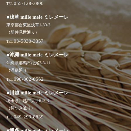
055-128-3800
TEL
■浅草 mille mele ミレメーレ
東京都台東区浅草1-30-2
（新仲見世通り）
03-5830-3357
TEL
■沖縄 mille mele ミレメーレ
沖縄県那覇市松尾2-3-11
（浮島通り）
098-862-8552
TEL
■川越 mille mele ミレメーレ
埼玉県川越市大手町5-3
（鐘つき通り）
049-299-8839
TEL
■博多 mille mele ミレメーレ