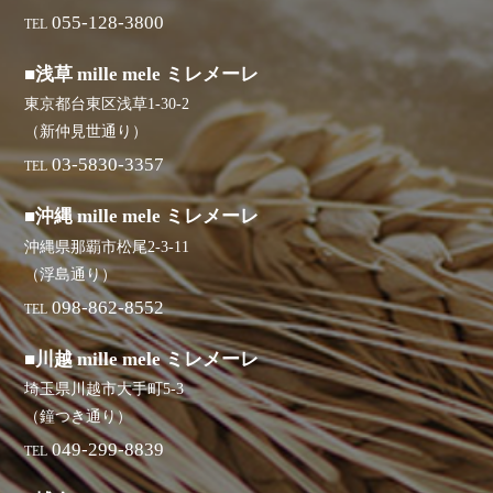
055-128-3800
TEL
■浅草 mille mele ミレメーレ
東京都台東区浅草1-30-2
（新仲見世通り）
03-5830-3357
TEL
■沖縄 mille mele ミレメーレ
沖縄県那覇市松尾2-3-11
（浮島通り）
098-862-8552
TEL
■川越 mille mele ミレメーレ
埼玉県川越市大手町5-3
（鐘つき通り）
049-299-8839
TEL