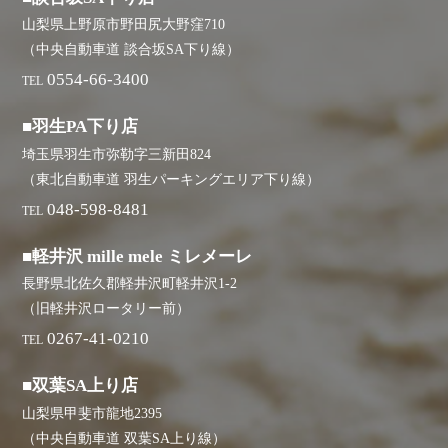
山梨県上野原市野田尻大野窪710
（中央自動車道 談合坂SA下り線）
0554-66-3400
TEL
■羽生PA下り店
埼玉県羽生市弥勒字三新田824
（東北自動車道 羽生パーキングエリア下り線）
048-598-8481
TEL
■軽井沢 mille mele ミレメーレ
長野県北佐久郡軽井沢町軽井沢1-2
（旧軽井沢ロータリー前）
0267-41-0210
TEL
■双葉SA上り店
山梨県甲斐市龍地2395
（中央自動車道 双葉SA上り線）