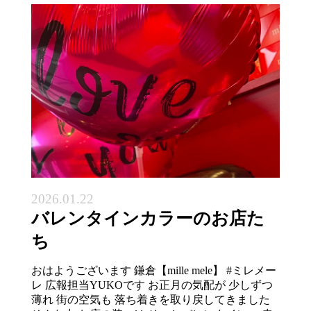
2026.01.22
バレンタインカラーのお店た
ち
おはようございます 鎌倉【mille mele】 #ミレメー
レ 広報担当YUKOです お正月の気配が 少しずつ
薄れ 街の空気も 落ち着きを取り戻してきました