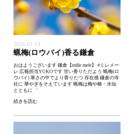
2026.01.19
蝋梅(ロウバイ)香る鎌倉
おはようございます 鎌倉【mille mele】 #ミレメー
レ 広報担当YUKOです 甘い香りただよう 蝋梅(ロ
ウバイ) 寒さの中でより香りたつ 存在感 鎌倉の寺
社に 華やぎをそえています 蝋梅は梅や椿・水仙
とともに 「
続きを読む