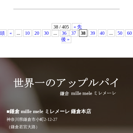
38 / 405
« 先
頭
«
...
10
20
30
...
36
37
38
39
40
...
50
60
後 »
■鎌倉 mille mele ミレメーレ 鎌倉本店
神奈川県鎌倉市小町2-12-27
（鎌倉若宮大路）