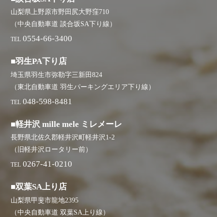
山梨県上野原市野田尻大野窪710
（中央自動車道 談合坂SA下り線）
0554-66-3400
TEL
■羽生PA下り店
埼玉県羽生市弥勒字三新田824
（東北自動車道 羽生パーキングエリア下り線）
048-598-8481
TEL
■軽井沢 mille mele ミレメーレ
長野県北佐久郡軽井沢町軽井沢1-2
（旧軽井沢ロータリー前）
0267-41-0210
TEL
■双葉SA上り店
山梨県甲斐市龍地2395
（中央自動車道 双葉SA上り線）