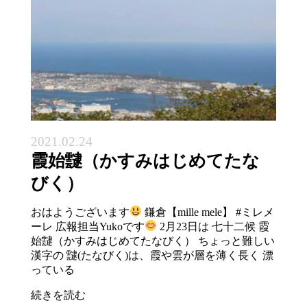
2021.02.24
霞始靆（かすみはじめてたな
びく）
おはようございます
鎌倉【mille mele】 #ミレメ
ーレ 広報担当Yukoです
2月23日は 七十二候 霞
始靆（かすみはじめてたなびく） ちょっと難しい
漢字の 靆(たなびく)は、霞や雲が層を薄く長く 漂
っている
続きを読む