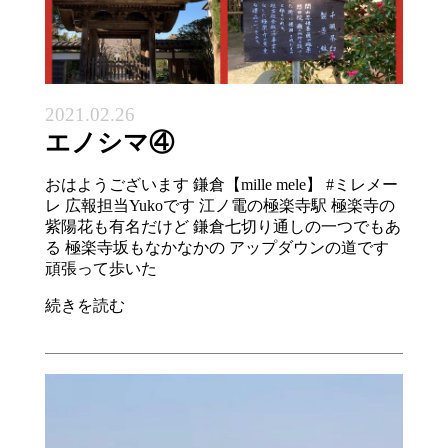
2021.02.26
エノシマ④
おはようございます 鎌倉【mille mele】 #ミレメー
レ 広報担当Yukoです 江ノ電の極楽寺駅 極楽寺の
紫陽花も有名だけど 鎌倉七切り通しの一つでもあ
る 極楽寺坂もなかなかの アップダウンの道です
頑張って歩いた
続きを読む