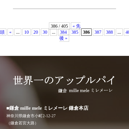
386 / 405
« 先
頭
«
...
10
20
30
...
384
385
386
387
388
...
4
後 »
■鎌倉 mille mele ミレメーレ 鎌倉本店
神奈川県鎌倉市小町2-12-27
（鎌倉若宮大路）