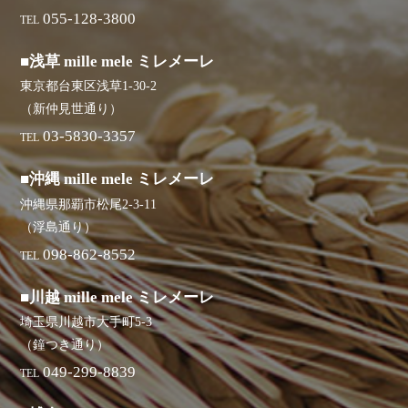
055-128-3800
TEL
■浅草 mille mele ミレメーレ
東京都台東区浅草1-30-2
（新仲見世通り）
03-5830-3357
TEL
■沖縄 mille mele ミレメーレ
沖縄県那覇市松尾2-3-11
（浮島通り）
098-862-8552
TEL
■川越 mille mele ミレメーレ
埼玉県川越市大手町5-3
（鐘つき通り）
049-299-8839
TEL