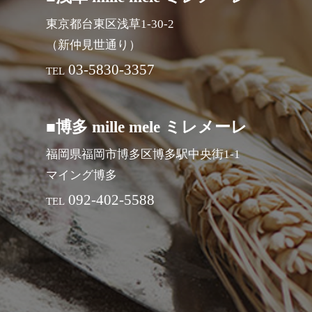
東京都台東区浅草1-30-2
（新仲見世通り）
03-5830-3357
TEL
■博多 mille mele ミレメーレ
福岡県福岡市博多区博多駅中央街1-1
マイング博多
092-402-5588
TEL