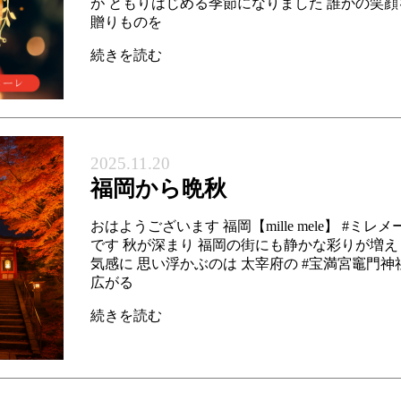
が ともりはじめる季節になりました 誰かの笑
贈りものを
続きを読む
2025.11.20
福岡から晩秋
おはようございます 福岡【mille mele】 #ミレ
です 秋が深まり 福岡の街にも静かな彩りが増え
気感に 思い浮かぶのは 太宰府の #宝満宮竈門神
広がる
続きを読む