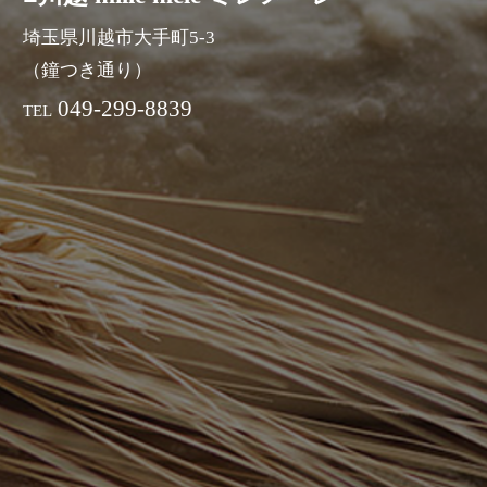
埼玉県川越市大手町5-3
（鐘つき通り）
049-299-8839
TEL