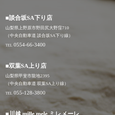
■談合坂SA下り店
山梨県上野原市野田尻大野窪710
（中央自動車道 談合坂SA下り線）
0554-66-3400
TEL
■双葉SA上り店
山梨県甲斐市龍地2395
（中央自動車道 双葉SA上り線）
055-128-3800
TEL
■川越 mille mele ミレメーレ