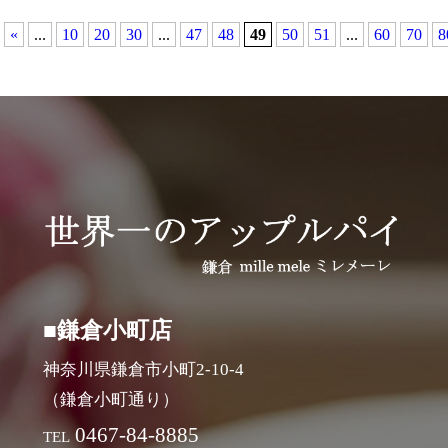
«
...
10
20
30
...
47
48
49
50
51
...
60
70
8
■鎌倉小町店
神奈川県鎌倉市小町2-10-4
（鎌倉小町通り）
0467-84-8885
TEL