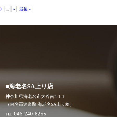
0
...
»
最後 »
■海老名SA上り店
神奈川県海老名市大谷南5-1-1
（東名高速道路 海老名SA上り線）
046-240-6255
TEL