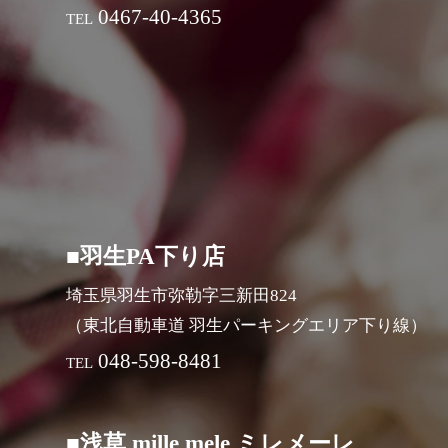
0467-40-4365
TEL
■羽生PA下り店
埼玉県羽生市弥勒字三新田824
（東北自動車道 羽生パーキングエリア下り線）
048-598-8481
TEL
■浅草 mille mele ミレメーレ