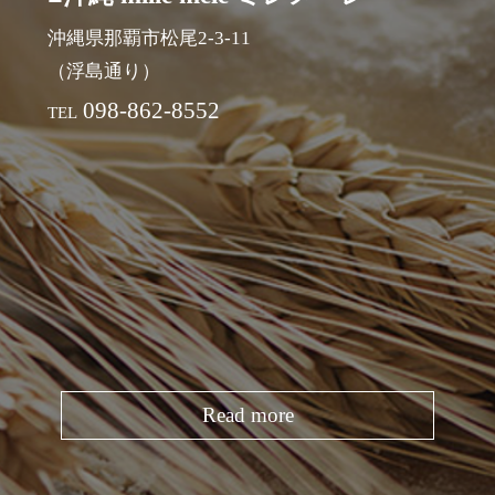
沖縄県那覇市松尾2-3-11
（浮島通り）
098-862-8552
TEL
Read more