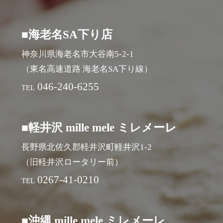
■海老名SA下り店
神奈川県海老名市大谷南5-2-1
（東名高速道路 海老名SA下り線）
046-240-6255
TEL
■軽井沢 mille mele ミレメーレ
長野県北佐久郡軽井沢町軽井沢1-2
（旧軽井沢ロータリー前）
0267-41-0210
TEL
■沖縄 mille mele ミレメーレ