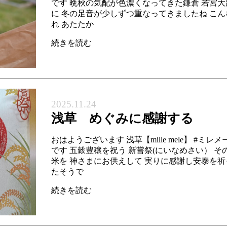
です 晩秋の気配が色濃くなってきた鎌倉 若宮
に 冬の足音が少しずつ重なってきましたね こ
れ あたたか
続きを読む
2025.11.24
浅草 めぐみに感謝する
おはようございます 浅草【mille mele】 #ミレ
です 五穀豊穣を祝う 新嘗祭(にいなめさい） 
米を 神さまにお供えして 実りに感謝し安泰を祈
たそうで
続きを読む