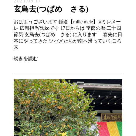
2021.09.17
玄鳥去(つばめ さる)
おはようございます 鎌倉【mille mele】 #ミレメー
レ 広報担当Yukoです 17日からは 季節の暦 二十四
節気 玄鳥去(つばめ さる) に入ります 春先に日
本にやってきた ツバメたちが南へ帰っていくころ
来
続きを読む