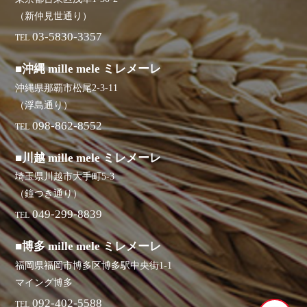
（新仲見世通り）
03-5830-3357
TEL
■沖縄 mille mele ミレメーレ
沖縄県那覇市松尾2-3-11
（浮島通り）
098-862-8552
TEL
■川越 mille mele ミレメーレ
埼玉県川越市大手町5-3
（鐘つき通り）
049-299-8839
TEL
■博多 mille mele ミレメーレ
福岡県福岡市博多区博多駅中央街1-1
マイング博多
092-402-5588
TEL