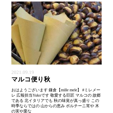
2021.09.19
マルコ便り秋
おはようございます 鎌倉【mille mele】 #ミレメー
レ 広報担当Yukoです 敬愛する巨匠 マルコの 故郷
である 北イタリアでも 秋の味覚が真っ盛り この
時季ならではの 山からの恵み ポルチーニ茸や 木
の実や栗な