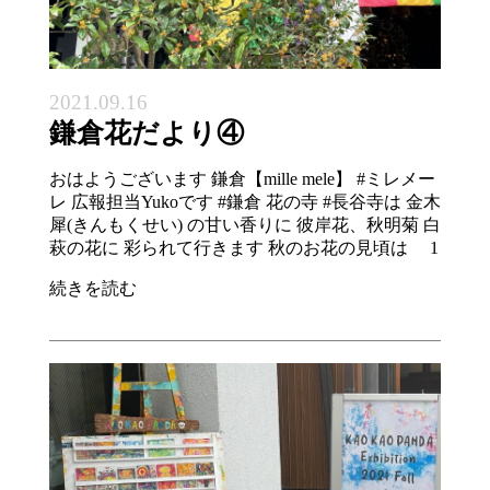
2021.09.16
鎌倉花だより④
おはようございます 鎌倉【mille mele】 #ミレメー
レ 広報担当Yukoです #鎌倉 花の寺 #長谷寺は 金木
犀(きんもくせい) の甘い香りに 彼岸花、秋明菊 白
萩の花に 彩られて行きます 秋のお花の見頃は 1
続きを読む