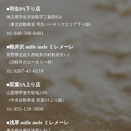
■羽生PA下り店
埼玉県羽生市弥勒字三新田824
（東北自動車道 羽生パーキングエリア下り線）
048-598-8481
TEL
■軽井沢 mille mele ミレメーレ
長野県北佐久郡軽井沢町軽井沢1-2
（旧軽井沢ロータリー前）
0267-41-0210
TEL
■双葉SA上り店
山梨県甲斐市龍地2395
（中央自動車道 双葉SA上り線）
055-128-3800
TEL
■浅草 mille mele ミレメーレ
東京都台東区浅草1-30-2