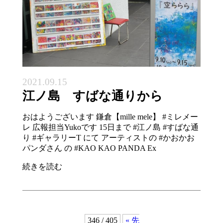
2021.09.15
江ノ島 すばな通りから
おはようございます 鎌倉【mille mele】 #ミレメー
レ 広報担当Yukoです 15日まで #江ノ島 #すばな通
り #ギャラリーT にて アーティストの #かおかお
パンダさん の #KAO KAO PANDA Ex
続きを読む
346 / 405
« 先