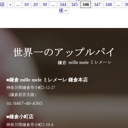
頭
«
...
10
20
30
...
344
345
346
347
348
...
3
後 »
■鎌倉 mille mele ミレメーレ 鎌倉本店
神奈川県鎌倉市小町2-12-27
（鎌倉若宮大路）
0467-40-4365
TEL
■鎌倉小町店
神奈川県鎌倉市小町2-10-4