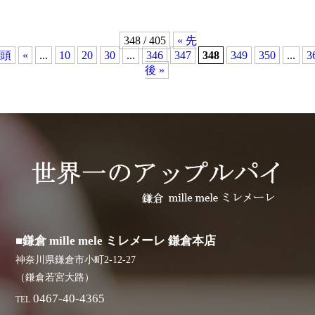
348 / 405
« 先
頭
«
...
10
20
30
...
346
347
348
349
350
...
3
後 »
■鎌倉 mille mele ミレメーレ 鎌倉本店
神奈川県鎌倉市小町2-12-27
（鎌倉若宮大路）
0467-40-4365
TEL