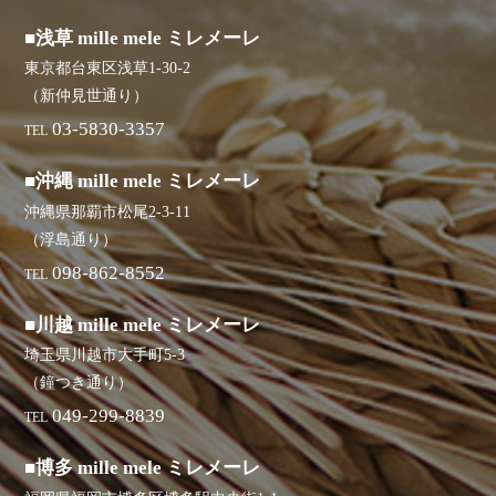
■浅草 mille mele ミレメーレ
東京都台東区浅草1-30-2
（新仲見世通り）
03-5830-3357
TEL
■沖縄 mille mele ミレメーレ
沖縄県那覇市松尾2-3-11
（浮島通り）
098-862-8552
TEL
■川越 mille mele ミレメーレ
埼玉県川越市大手町5-3
（鐘つき通り）
049-299-8839
TEL
■博多 mille mele ミレメーレ