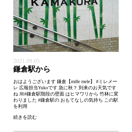
2021.09.05
鎌倉駅から
おはようございます 鎌倉【mille mele】 #ミレメー
レ 広報担当Yukoです 急に秋？ 到来のお天気です
ね JR#鎌倉駅階段の壁面 はヒマワリから 竹林に変
わりました #鎌倉駅の おもてなしの気持ち この駅
を利用
続きを読む