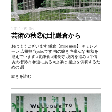
2021.09.06
芸術の秋②は北鎌倉から
おはようございます 鎌倉【mille mele】 ＃ミレメ
ーレ 広報担当yukoです 虫の鳴き声盛んな 初秋を
迎えています #北鎌倉 #建長寺 境内を進み #半僧
坊大権現の 参道にある #虫塚は 昆虫を供養するた
めの 慰
続きを読む