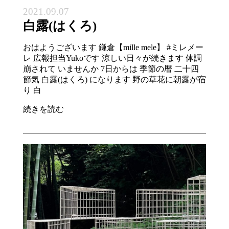
2021.09.07
白露(はくろ)
おはようございます 鎌倉【mille mele】 #ミレメー
レ 広報担当Yukoです 涼しい日々が続きます 体調
崩されて いませんか 7日からは 季節の暦 二十四
節気 白露(はくろ) になります 野の草花に朝露が宿
り 白
続きを読む