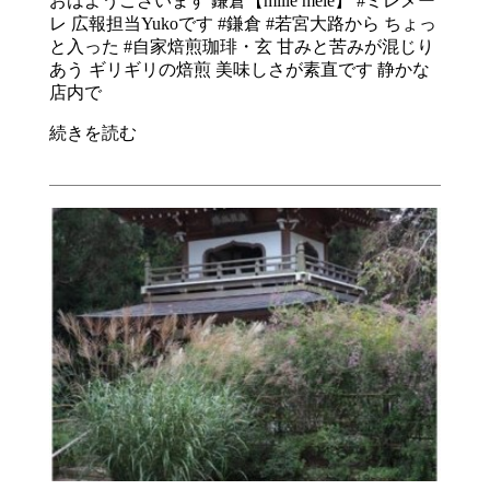
おはようございます 鎌倉【mille mele】 #ミレメー
レ 広報担当Yukoです #鎌倉 #若宮大路から ちょっ
と入った #自家焙煎珈琲・玄 甘みと苦みが混じり
あう ギリギリの焙煎 美味しさが素直です 静かな
店内で
続きを読む