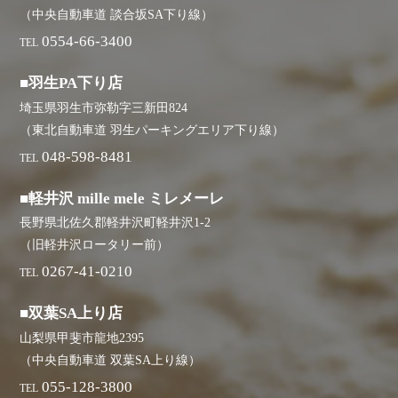
（中央自動車道 談合坂SA下り線）
0554-66-3400
TEL
■羽生PA下り店
埼玉県羽生市弥勒字三新田824
（東北自動車道 羽生パーキングエリア下り線）
048-598-8481
TEL
■軽井沢 mille mele ミレメーレ
長野県北佐久郡軽井沢町軽井沢1-2
（旧軽井沢ロータリー前）
0267-41-0210
TEL
■双葉SA上り店
山梨県甲斐市龍地2395
（中央自動車道 双葉SA上り線）
055-128-3800
TEL